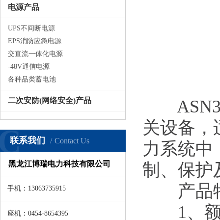
电源产品
UPS不间断电源
EPS消防应急电源
交直流一体化电源
-48V通信电源
各种品类蓄电池
二次安防(网络安全)产品
ASN3
关设备，适
C
联系我们
Contact Us
力系统中
黑龙江博瑞电力科技有限公司
制、保护
产品特
手机：13063735915
1、额定电
座机：0454-8654395