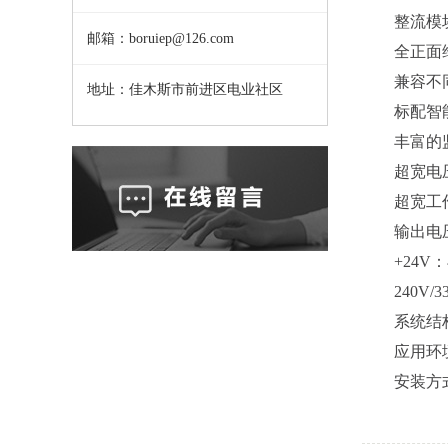
整流模块、
邮箱：boruiep@126.com
全正面维
兼容不同效
地址：佳木斯市前进区电业社区
标配智能化
丰富的监控接
超宽电压输入
超宽工作温
输出电压：
+24V：
240V/3
系统结构
应用环境
安装方式