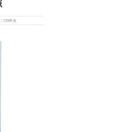
源
：13599 次