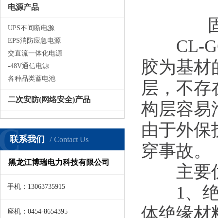
电源产品
UPS不间断电源
CL-G
EPS消防应急电源
交直流一体化电源
胶为基材
-48V通信电源
各种品类蓄电池
层，不存
二次安防(网络安全)产品
构层容易
由于外保
C
联系我们
Contact Us
穿事故。
黑龙江博瑞电力科技有限公司
主要优
手机：13063735915
1、绝缘
体绝缘材
座机：0454-8654395